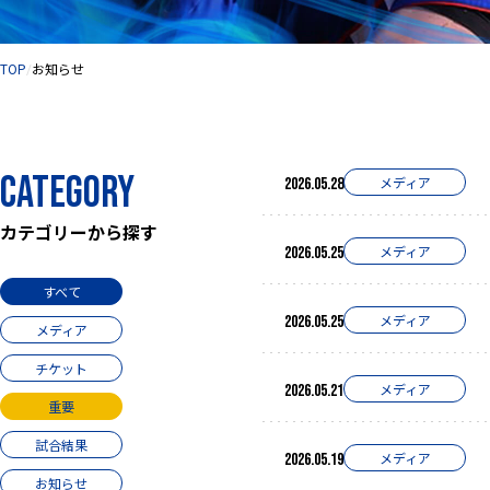
サイト内の現在地
TOP
お知らせ
category
メディア
2026.05.28
カテゴリーから探す
メディア
2026.05.25
すべて
メディア
2026.05.25
メディア
チケット
メディア
2026.05.21
重要
試合結果
メディア
2026.05.19
お知らせ