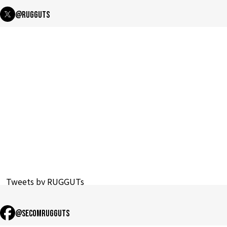
@Rugguts
Tweets by RUGGUTs
@secomrugguts