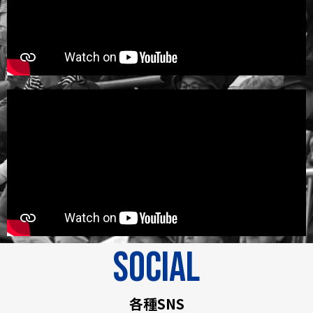
social
各種SNS