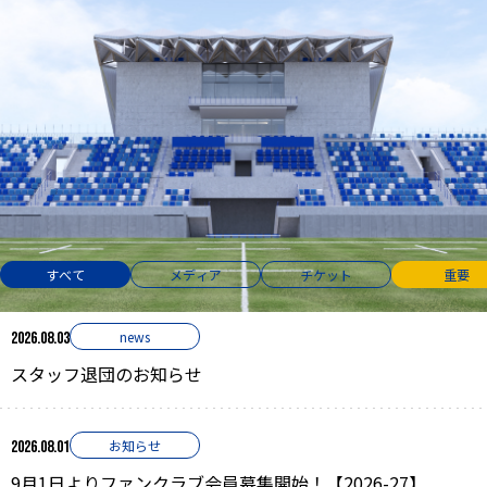
お知らせ
2025.10.22
『セコムラグビースタジアム（仮）』の建設を発表
すべて
メディア
チケット
重要
news
2026.08.03
スタッフ退団のお知らせ
お知らせ
2026.08.01
9月1日よりファンクラブ会員募集開始！【2026-27】