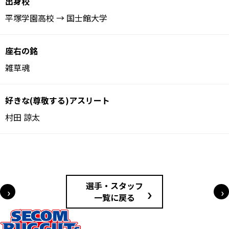
出身校
平塚学園高校 → 国士館大学
座右の銘
雑草魂
好きな(尊敬する)アスリート
村田 諒太
投稿ナビゲーション
選手・スタッフ
一覧に戻る