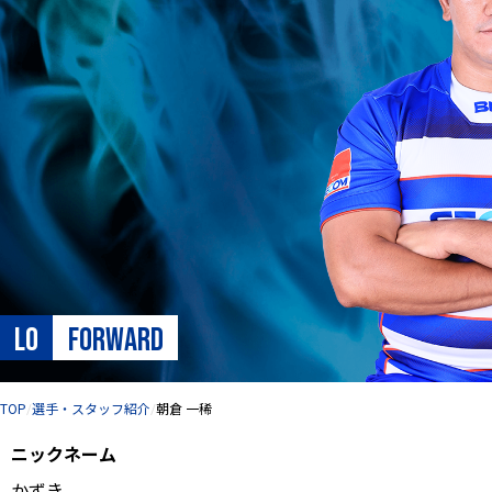
LO
FORWARD
サイト内の現在地
TOP
選手・スタッフ紹介
朝倉 一稀
ニックネーム
かずき