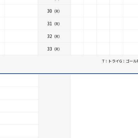
30
（R）
31
（R）
32
（R）
33
（R）
T：トライ
G：ゴール