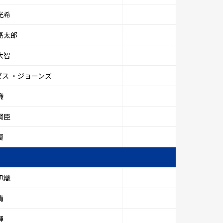
光希
亮太郎
大智
ゼス ・ジョーンズ
廉
賢臣
翼
伊織
清
輝