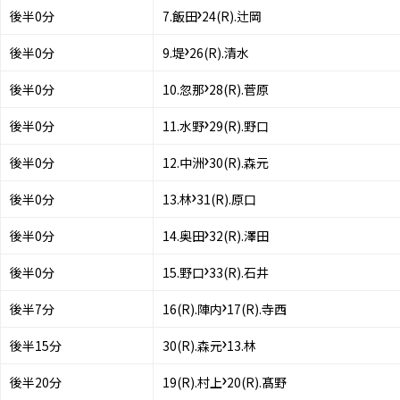
後半0分
7
.
飯田
24(R)
.
辻岡
後半0分
9
.
堤
26(R)
.
清水
後半0分
10
.
忽那
28(R)
.
菅原
後半0分
11
.
水野
29(R)
.
野口
後半0分
12
.
中洲
30(R)
.
森元
後半0分
13
.
林
31(R)
.
原口
後半0分
14
.
奥田
32(R)
.
澤田
後半0分
15
.
野口
33(R)
.
石井
後半7分
16(R)
.
陣内
17(R)
.
寺西
後半15分
30(R)
.
森元
13
.
林
後半20分
19(R)
.
村上
20(R)
.
髙野