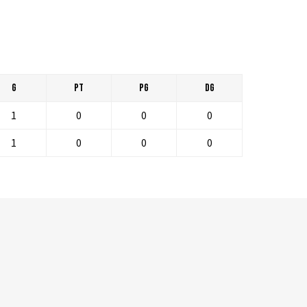
G
PT
PG
DG
1
0
0
0
1
0
0
0