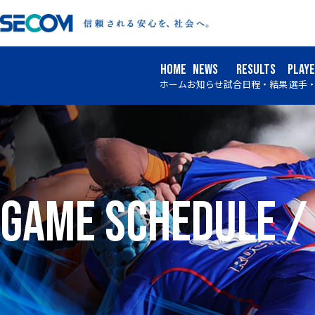
HOME
NEWS
RESULTS
PLAY
ホーム
お知らせ
試合日程・結果
選手
game schedule /