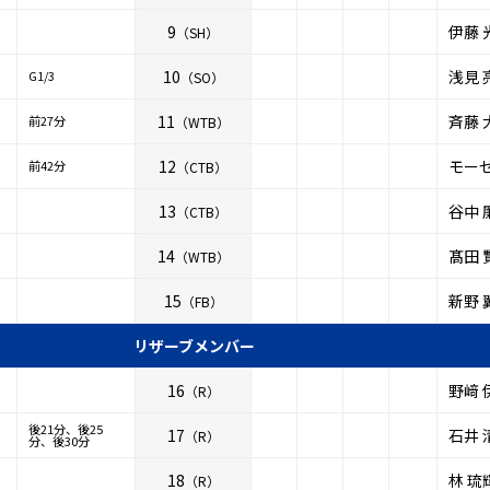
9
伊藤 
（SH）
10
浅見 
G1/3
（SO）
11
斉藤 
前27分
（WTB）
12
モー
前42分
（CTB）
13
谷中 
（CTB）
14
髙田 
（WTB）
15
新野 
（FB）
リザーブメンバー
16
野﨑 
（R）
後21分、後25
17
石井 
（R）
分、後30分
18
林 琉
（R）