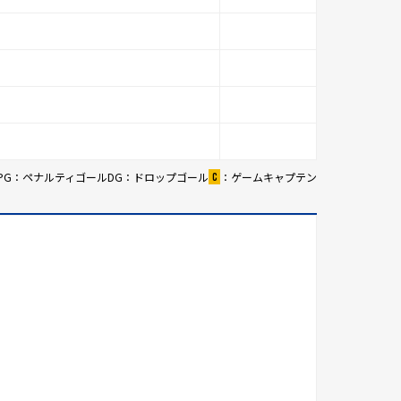
PG：ペナルティゴール
DG：ドロップゴール
：ゲームキャプテン