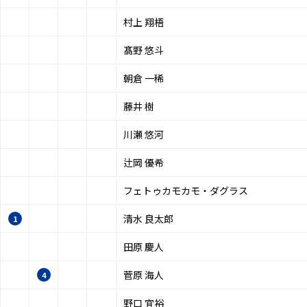
村上 翔梧
髙野 悠斗
朝倉 一稀
藤井 樹
川瀬 悠河
辻岡 優希
フェトゥカモカモ・ダグラス
清水 良太郎
1
田原 慶人
菅原 海人
4
野口 宜裕