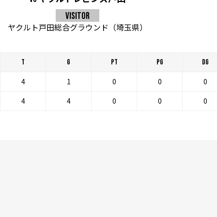
VISITOR
ヤクルト戸田総合グラウンド（埼玉県）
T
G
PT
PG
DG
4
1
0
0
0
4
4
0
0
0