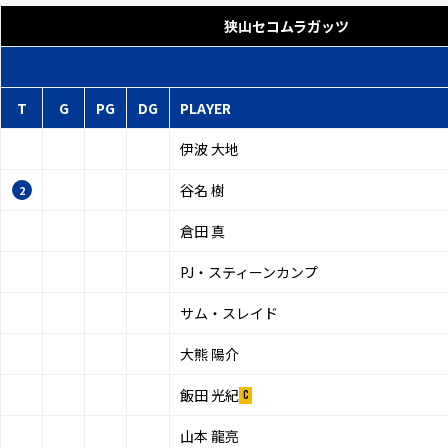
狭山セコムラガッツ
T
G
PG
DG
PLAYER
伊波 大地
谷名 樹
2
倉田 真
PJ・スティーンカンプ
サム・スレイド
大熊 陽介
飯田 光紀
山本 龍亮