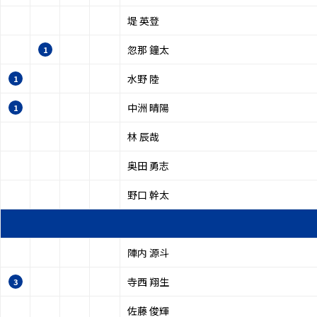
堤 英登
忽那 鐘太
1
水野 陸
1
中洲 晴陽
1
林 辰哉
奥田 勇志
野口 幹太
陣内 源斗
寺西 翔生
3
佐藤 俊輝