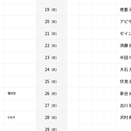
19
徳重 
（R）
20
アピ
（R）
21
ゼイ
（R）
22
須藤 
（R）
23
半田 
（R）
24
大石 
（R）
25
伏見 
（R）
26
泉谷 
後8分
（R）
27
古川 
（R）
28
沢村 
G4/4
（R）
29
（R）