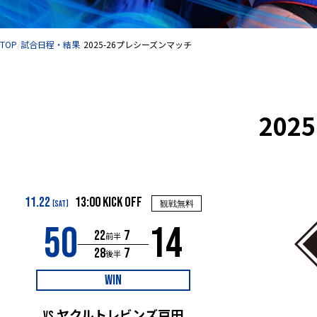
サイト内の現在地
TOP
試合日程・結果
2025-26プレシーズンマッチ
202
11.22
13:00 KICK OFF
[SAT]
観戦無料
50
14
22
7
前半
28
7
後半
WIN
ヤクルトレビンズ戸田
vs