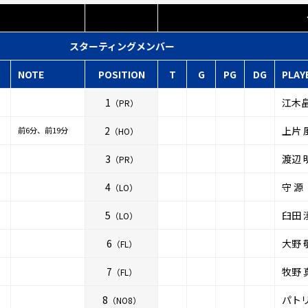
スターティングメンバー
NOTE
POSITION
T
G
PG
DG
PLAY
1
江木畠
（PR）
2
上片 
前6分、前19分
（HO）
3
渡辺 
（PR）
4
守 源
（LO）
5
臼田 
（LO）
6
大野 
（FL）
7
牧野 
（FL）
8
パト
（NO8）