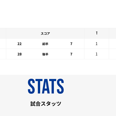
T
スコア
22
7
1
前半
28
7
1
後半
stats
試合スタッツ