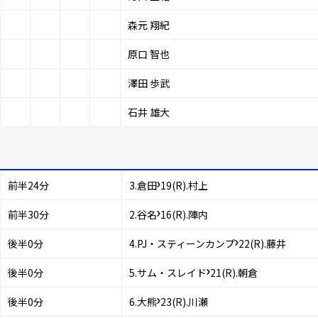
森元 翔紀
原口 智也
澤田 歩武
石井 雄大
前半24分
3
.
倉田
19(R)
.
村上
前半30分
2
.
谷名
16(R)
.
陣内
後半0分
4
.
PJ・スティーンカンプ
22(R)
.
藤井
後半0分
5
.
サム・スレイド
21(R)
.
朝倉
後半0分
6
.
大熊
23(R)
.
川瀬