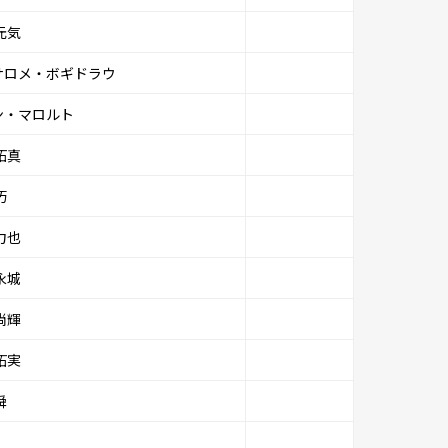
元気
サロメ・ボギドラウ
ン・マロルト
拓真
巧
力也
永城
尚輝
拓実
舜