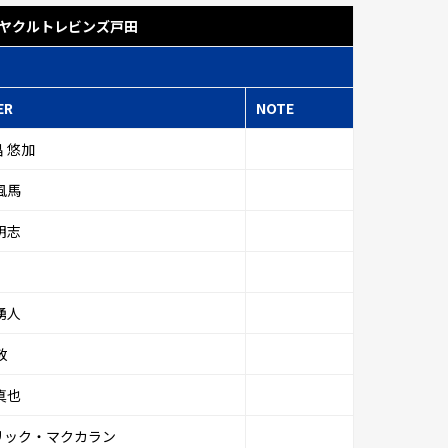
ヤクルトレビンズ戸田
ER
NOTE
 悠加
風馬
明志
湧人
敬
真也
リック・マクカラン