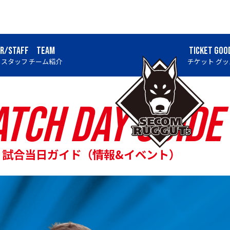
ER/STAFF
TEAM
TICKET
GOO
・スタッフ
チーム紹介
チケット
グッ
tch Day Guide
試合当日ガイド（情報&イベント）