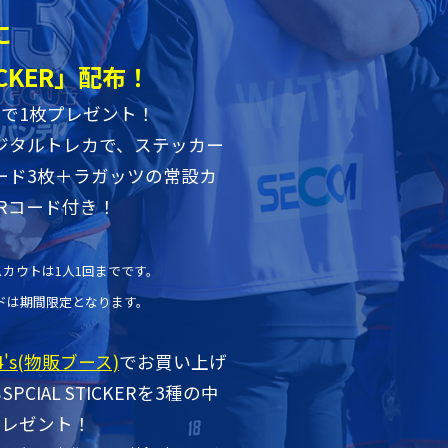
に
TICKER」配布！
ムで1枚プレゼント！
ジタルトレカで、ステッカー
ード3枚＋ラガッツの常設カ
Rコード付き！
スカウトは1人1回までです。
」カードは期間限定となります。
24's(物販ブース)
でお買い上げ
CIAL STICKERを3種の中
プレゼント！