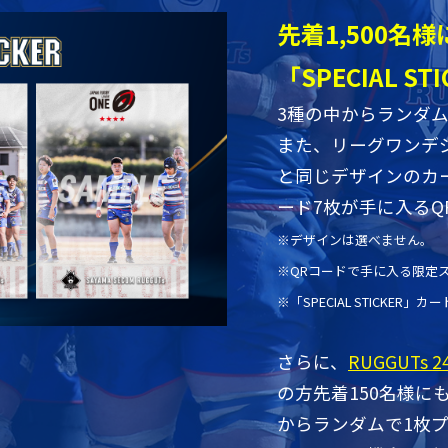
先着1,500名様
「SPECIAL S
3種の中からランダ
また、リーグワンデ
と同じデザインのカ
ード7枚が手に入るQ
※デザインは選べません。
※QRコードで手に入る限定
※「SPECIAL STICKER
さらに、
RUGGUTs 
の方先着150名様にもSP
からランダムで1枚