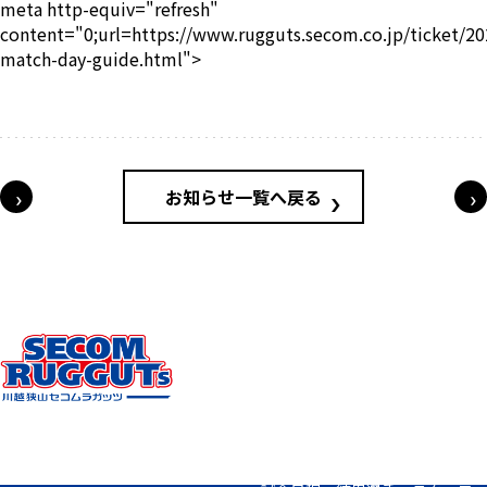
meta http-equiv="refresh"
content="0;url=https://www.rugguts.secom.co.jp/ticket/2
match-day-guide.html">
投稿ナビゲーション
お知らせ一覧へ戻る